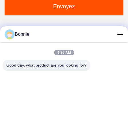
Envoyez
Bonnie
1
9:26 AM
Good day, what product are you looking for?
Wei County Chengxiang Supply Chain
Management Co., Ltd.
13932922239@139.com
86--13932922239