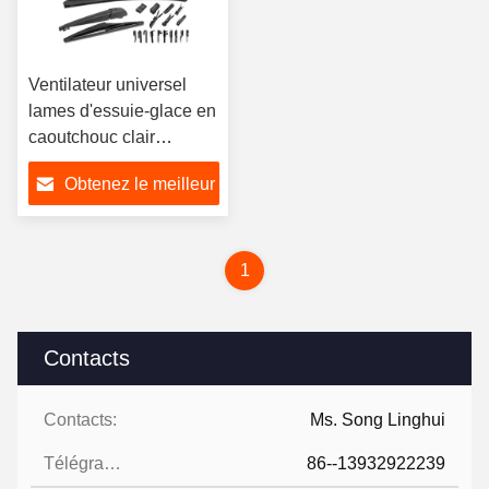
Ventilateur universel
lames d'essuie-glace en
caoutchouc clair
Durable Pour A4 A6
Obtenez le meilleur
W203
prix
1
Contacts
Contacts:
Ms. Song Linghui
Télégramme:
86--13932922239