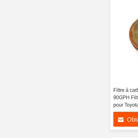
Filtre à ca
90GPH Filt
pour Toyo
Obte