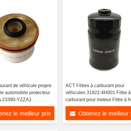
rburant de véhicule propre
ACT Filtres à carburant pour
re automobile protecteur
véhicules 31922-4H001 Filtre à
ta 23390-YZZA1
carburant pour moteur Filtre à h
d'essence
nez le meilleur prix
Obtenez le meilleur 