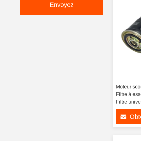
Envoyez
Moteur scoo
Filtre à es
Filtre univ
Obte