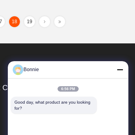
7
18
19
Bonnie
Co., Ltd.
6:56 PM
Good day, what product are you looking 
Liens Rapides
for?
Profil d'entreprise
Visite de l'usine