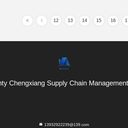
12
13
14
15
16
1
ty Chengxiang Supply Chain Management 
13932922239@139.com