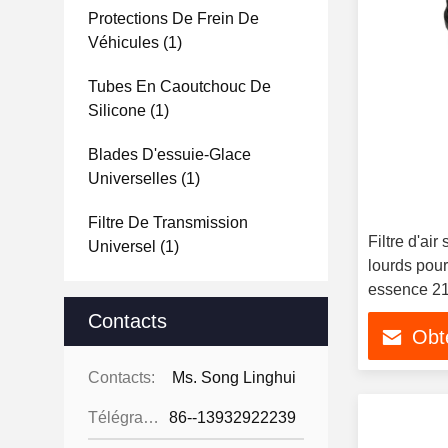
Protections De Frein De
Véhicules
(1)
Tubes En Caoutchouc De
Silicone
(1)
Blades D'essuie-Glace
Universelles
(1)
Filtre De Transmission
Filtre d'ai
Universel
(1)
lourds pour
essence 2
Contacts
Obte
Contacts:
Ms. Song Linghui
Télégramme:
86--13932922239