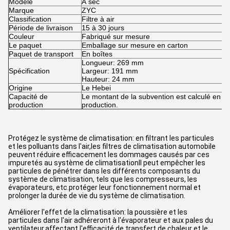
Modèle
À sec
Marque
ZYC
Classification
Filtre à air
Période de livraison
15 à 30 jours
Couleur
Fabriqué sur mesure
Le paquet
Emballage sur mesure en carton
Paquet de transport
En boîtes
Longueur: 269 mm
Spécification
Largeur: 191 mm
Hauteur: 24 mm
Origine
Le Hebei
Capacité de
Le montant de la subvention est calculé en fo
production
production.
Protégez le système de climatisation: en filtrant les particules
et les polluants dans l'air,les filtres de climatisation automobile
peuvent réduire efficacement les dommages causés par ces
impuretés au système de climatisationIl peut empêcher les
particules de pénétrer dans les différents composants du
système de climatisation, tels que les compresseurs, les
évaporateurs, etc.protéger leur fonctionnement normal et
prolonger la durée de vie du système de climatisation.
Améliorer l'effet de la climatisation: la poussière et les
particules dans l'air adhéreront à l'évaporateur et aux pales du
ventilateur,affectant l'efficacité de transfert de chaleur et le