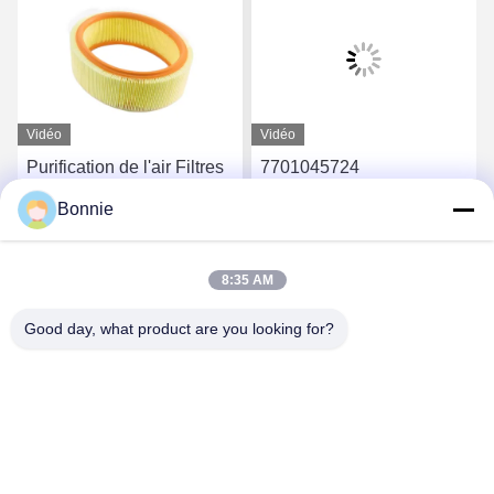
Vidéo
Vidéo
Purification de l'air Filtres
7701045724
d'air pour voiture
Remplacement du filtre à
Bonnie
7701047655 Filtre d'air
air de voiture 12 x 12 x 1
pour voiture 260 X 200 X
pouces pour un
Obtenez le meilleur prix
Obtenez le meilleur prix
92,5 mm
environnement de
8:35 AM
conduite sain et frais
Good day, what product are you looking for?
Wei County Chengxiang Supply Chain
Management Co., Ltd.