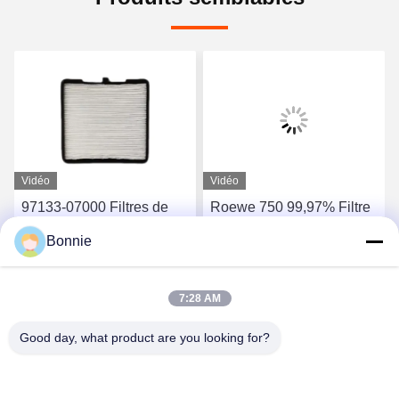
Vidéo
Vidéo
97133-07000 Filtres de
Roewe 750 99,97% Filtre
cabine de voiture Pour
à air de cabine Filtre à air
Bonnie
Toyota Honda Hyundai
conditionné moteur
Kia BMW Mercedes-Benz
Obtenez le meilleur prix
Obtenez le meilleur prix
7:28 AM
Good day, what product are you looking for?