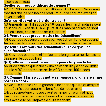
le colis pour vous
Quelles sont vos conditions de paiement?
A2: T/T 30% comme dépôt, et 70% avant la livraison. Nous vous
montrerons les photos des produits et des paquets avant de
payer le solde.
Qu'en est-il de votre délai de livraison?
A3: Généralement, il est de 5 à 10 jours si les marchandises sont
en stock. ou il est de 15 à 20 jours si les marchandises ne sont
pas en stock, cela dépend de la quantité.
Q4. Pouvez-vous produire selon les échantillons?
A4: Oui, nous pouvons produire par vos échantillons ou dessins
techniques. Nous pouvons construire les moules et les raccords.
Q5: fournissez-vous des échantillons? Est-ce gratuit ou
supplémentaire?
A5: Oui, nous pourrions offrir l'échantillon gratuitement, mais ne
pas payer le coût du fret.
Q6:Quelle est la quantité maximale pour chaque article?
A6: si les articles que nous avons en stock, il n'y a pas de limite
pour le MOQ, et normalement le MOQ comme 100 pièces
acceptable.
Q7: Comment faites-vous notre entreprise à long terme et une
bonne relation?
A7: Je suis désolé.1Nous gardons une bonne qualité et des prix
compétitifs pour assurer le bénéfice de nos clients;
2Nous respectons chaque client comme notre ami et nous
faisons sincèrement des affaires et nous nous faisons des
amis avec eux, peu importe d'où ils viennent.