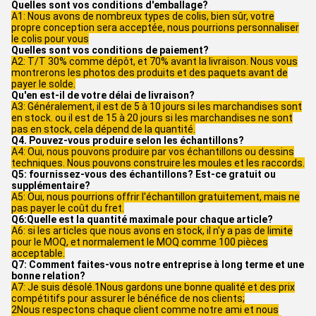
Quelles sont vos conditions d'emballage?
A1: Nous avons de nombreux types de colis, bien sûr, votre
propre conception sera acceptée, nous pourrions personnaliser
le colis pour vous
Quelles sont vos conditions de paiement?
A2: T/T 30% comme dépôt, et 70% avant la livraison. Nous vous
montrerons les photos des produits et des paquets avant de
payer le solde.
Qu'en est-il de votre délai de livraison?
A3: Généralement, il est de 5 à 10 jours si les marchandises sont
en stock. ou il est de 15 à 20 jours si les marchandises ne sont
pas en stock, cela dépend de la quantité.
Q4. Pouvez-vous produire selon les échantillons?
A4: Oui, nous pouvons produire par vos échantillons ou dessins
techniques. Nous pouvons construire les moules et les raccords.
Q5: fournissez-vous des échantillons? Est-ce gratuit ou
supplémentaire?
A5: Oui, nous pourrions offrir l'échantillon gratuitement, mais ne
pas payer le coût du fret.
Q6:Quelle est la quantité maximale pour chaque article?
A6: si les articles que nous avons en stock, il n'y a pas de limite
pour le MOQ, et normalement le MOQ comme 100 pièces
acceptable.
Q7: Comment faites-vous notre entreprise à long terme et une
bonne relation?
A7: Je suis désolé.1Nous gardons une bonne qualité et des prix
compétitifs pour assurer le bénéfice de nos clients;
2Nous respectons chaque client comme notre ami et nous