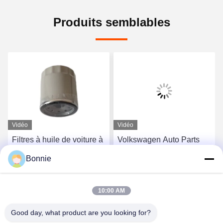
Produits semblables
Vidéo
Vidéo
Filtres à huile de voiture à
Volkswagen Auto Parts
carburant durable pour
Huile de voiture et filtre
Bonnie
Mercedes-Benz Porsche
Filtre de cabine Filtre d'
15208-657-00
huile moteur L7-10-14-30L
Obtenez le meilleur prix
Obtenez le meilleur prix
10:00 AM
Good day, what product are you looking for?