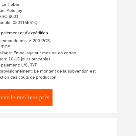
: Le Hebei
e: Auto joy
: RSO 9001
odèle: 030115561Q
 paiement et d'expédition
commande min: ≥ 200 PCS
D /PCS
allage: Emballage sur mesure en carton
ison: 10-15 jours ouvrables
 paiement: L/C, T/T
provisionnement: Le montant de la subvention est
nction des coûts de production.
nez le meilleur prix