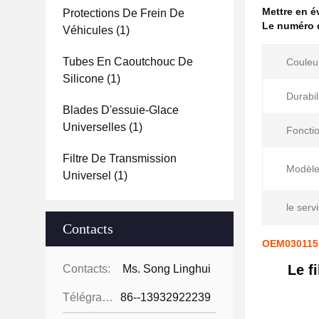
Mettre en 
Protections De Frein De
Le numéro d
Véhicules
(1)
Tubes En Caoutchouc De
Couleu
Silicone
(1)
Durabil
Blades D'essuie-Glace
Universelles
(1)
Fonctio
Filtre De Transmission
Modèle
Universel
(1)
le serv
Contacts
OEM03011556
Le f
Contacts:
Ms. Song Linghui
Télégramme:
86--13932922239