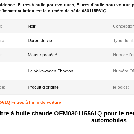
évidence:
Filtres à huile pour voitures
,
Filtres d'huile pour voiture
'immatriculation est le numéro de série 030115561Q
r:
Noir
Conception
ité:
Durée de vie
Type de filt
n:
Moteur protégé
Nom de l'ar
:
Le Volkswagen Phaeton
Numéro O
ice:
Produit d'origine
le poids:
1Q Filtres à huile de voiture
iltre à huile chaude OEM030115561Q pour le net
automobiles