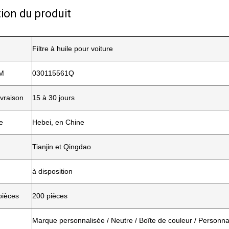
ion du produit
Filtre à huile pour voiture
M
030115561Q
ivraison
15 à 30 jours
e
Hebei, en Chine
Tianjin et Qingdao
à disposition
pièces
200 pièces
Marque personnalisée / Neutre / Boîte de couleur / Personna