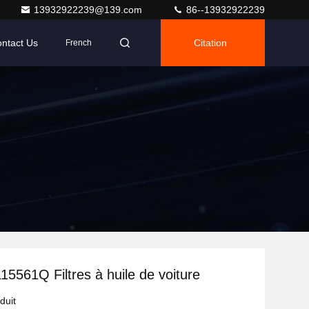
13932922239@139.com
86--13932922239
ntact Us
Citation
French
561Q Filtres à huile de voiture
duit