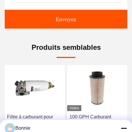
Envoyez
Produits semblables
Vidéo
Filtre à carburant pour
100 GPH Carburant
moteur de camion PL420
propre Véhicules
Bonnie
99,99% Efficacité de
utilitaires sèche-air Filtreur