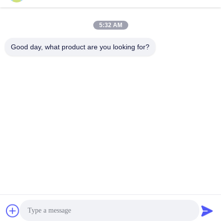
filtration RSO 9001
de camion 1873018
Obtenez le meilleur prix
Obtenez le meilleur prix
100psi
5:32 AM
Good day, what product are you looking for?
Wei County Chengxiang Supply Chain
Management Co., Ltd.
13932922239@139.com
86--13932922239
Zone de développement économique de Weixian
Chine Bonne qualité Filtres à huile pour voitures Le
fournisseur. 2024-2025 filters-oil.com . Tous droits réservés.