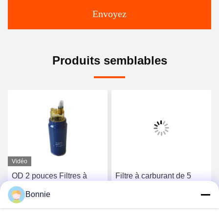
Envoyez
Produits semblables
Vidéo
OD 2 pouces Filtres à
Filtre à carburant de 5
carburant pour véhicules
microns 4,5 x 2,5 x 2,5
Bonnie
90GPH Numéro d'origine
pouces 5Q0127177C
612600081335
Numéro d'origine