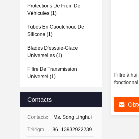
Protections De Frein De
Véhicules
(1)
Tubes En Caoutchouc De
Silicone
(1)
Blades D'essuie-Glace
Universelles
(1)
Filtre De Transmission
Filtre à hu
Universel
(1)
fonctionnal
Contacts
Obte
Contacts:
Ms. Song Linghui
Télégramme:
86--13932922239