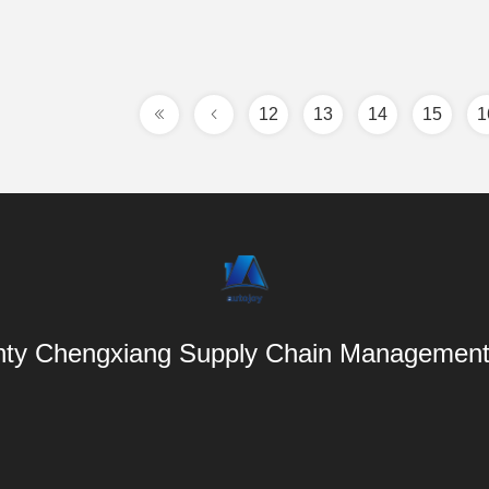
12
13
14
15
1
ty Chengxiang Supply Chain Management 